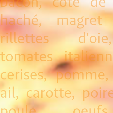
bacon, côte de
haché, magret 
rillettes d'oi
C
tomates italien
cerises, pomme, 
ail, carotte, poir
poule, oeufs