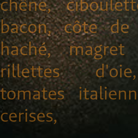
chêne, ciboulett
bacon, côte de
haché, magret 
rillettes d'oi
tomates italien
cerises,