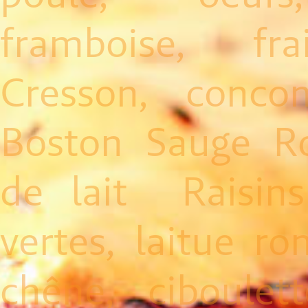
framboise, fra
Cresson, concom
Boston Sauge R
de lait Raisin
vertes, laitue ro
chêne, ciboulett