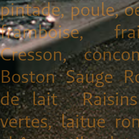
pintade, poule, o
framboise, fra
Cresson, concom
Boston Sauge R
de lait Raisin
vertes, laitue ro