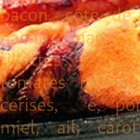
bacon, côte de
haché, magret 
rillettes d'oi
tomates italien
cerises, e, po
miel, ail, carot