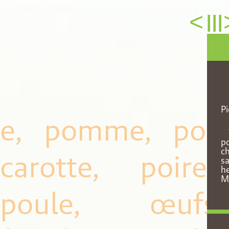
<
III
Pi
e, pomme, poire
po
ch
carotte, poirea
sa
he
Ma
poule, œufs