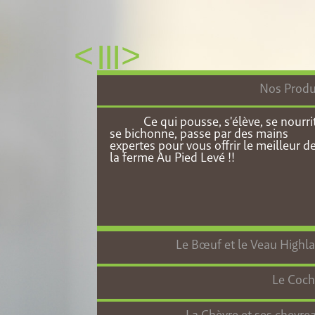
<
>
III
Nos Produ
Ce qui pousse, s'élève, se nourrit
se bichonne, passe par des mains
expertes pour vous offrir le meilleur d
la ferme Au Pied Levé !!
Le Bœuf et le Veau Highl
Le Coc
Le bœuf/veau Highland (veuillez
noter que l’utilisation du masculin
cherche uniquement à alléger le corps
La Chèvre et ses chevre