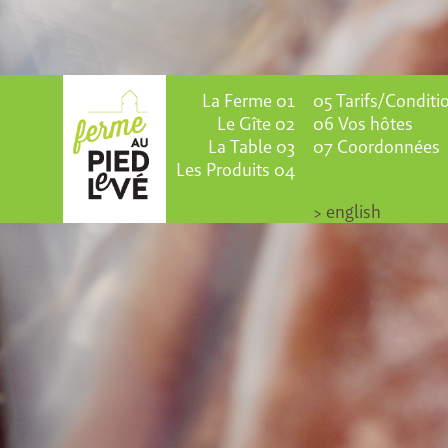
ais
n
e
pes
ue
 de
ces
 à
and
n
La Ferme 01
05 Tarifs/Conditi
Le Gîte 02
06 Vos hôtes
de
La Table 03
07 Coordonnées
Les Produits 04
> english