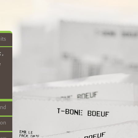
its
 ,
e
and
hon
 du
aux